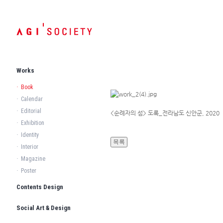
Works
·
Book
·
Calendar
·
Editorial
<순례자의 섬> 도록_전라남도 신안군, 2020
·
Exhibition
·
Identity
·
Interior
·
Magazine
·
Poster
Contents Design
Social Art & Design