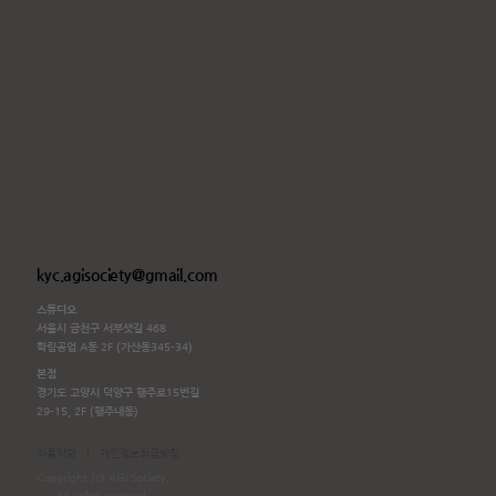
kyc.agisociety@gmail.com
스튜디오
서울시 금천구 서부샛길 468
학림공업 A동 2F (가산동345-34)
본점
경기도 고양시 덕양구 행주로15번길
29-15, 2F (행주내동)
|
이용약관
개인정보취급방침
Copyright (c) AGI Society.
All rights reserved.