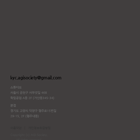
kyc.agisociety@gmail.com
스튜디오
서울시 금천구 서부샛길 468
학림공업 A동 2F (가산동345-34)
본점
경기도 고양시 덕양구 행주로15번길
29-15, 2F (행주내동)
|
이용약관
개인정보취급방침
Copyright (c) AGI Society.
All rights reserved.