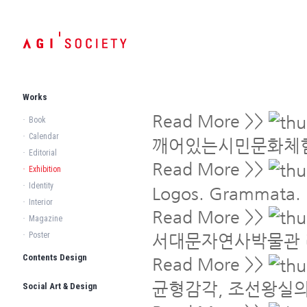
Works
Read More >>
·
Book
·
Calendar
깨어있는시민문화체
·
Editorial
Read More >>
·
Exhibition
·
Identity
Logos. Grammata. 
·
Interior
Read More >>
·
Magazine
·
Poster
서대문자연사박물관
Contents Design
Read More >>
균형감각, 조선왕실의
Social Art & Design