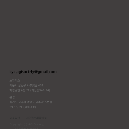
kyc.agisociety@gmail.com
스튜디오
서울시 금천구 서부샛길 468
학림공업 A동 2F (가산동345-34)
본점
경기도 고양시 덕양구 행주로15번길
29-15, 2F (행주내동)
|
이용약관
개인정보취급방침
Copyright (c) AGI Society.
All rights reserved.